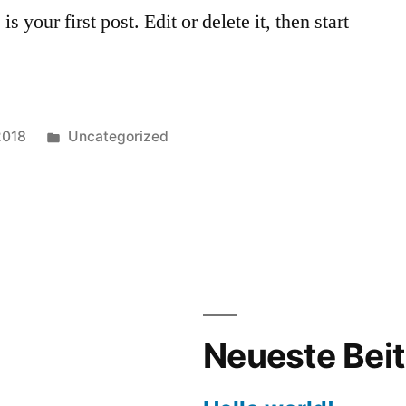
your first post. Edit or delete it, then start
Veröffentlicht
2018
Uncategorized
unter
o
d!
Neueste Bei