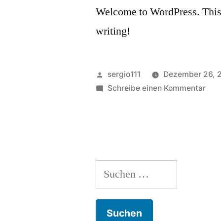
Welcome to WordPress. This is 
writing!
Veröffentlicht
sergio111
Dezember 26, 
von
zu
Schreibe einen Kommentar
Hell
worl
Suchen
nach: