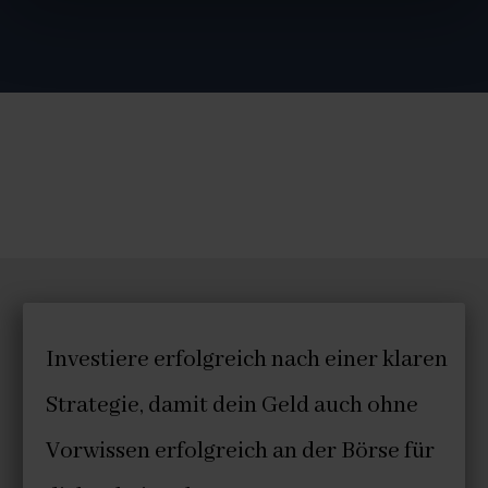
...ohne Vorwissen und mit wenig Zeit sehr gute
Ergebnisse erzielen möchtest.
...für dich und deine Familie finanziell vorsorgen
willst.
...viele teure Fehler vermeiden und von Anfang an
richtig investieren möchtest.
Investiere erfolgreich nach einer klaren
Strategie, damit dein Geld auch ohne
Vorwissen erfolgreich an der Börse für