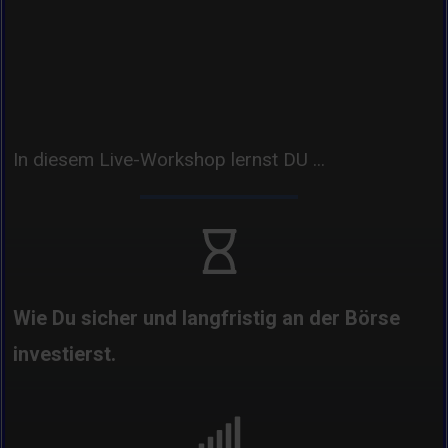
Ja, ich will am Live-Workshop
teilnehmen!
In diesem Live-Workshop lernst DU ...
Wie Du sicher und langfristig an der Börse
investierst.